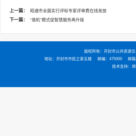
上一篇：
昭通市全面实行评标专家评审费在线发放
下一篇：
“值机”模式促智慧服务再升级
版权所有：
开封市公共资源交
地址：开封市市民之家五楼
邮编：475000
邮箱：
技术支持：
郑